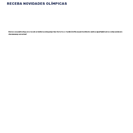
RECEBA NOVIDADES OLÍMPICAS
Deixe seu contato para receber notícias dos projetos Seleta e também ficar por dentro de outras oportunidades educacionais
dos nossos parceiros!