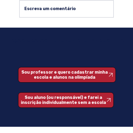
Escreva um comentário
TNBio 2026: Tudo sobre o Torneio
Nacional de Biologia
FAÇA SEU CADASTRO NO PORTAL OLÍMPICO SELETA:
Sou professor e quero cadastrar minha
escola e alunos na olimpíada
Sou aluno (ou responsável) e farei a
inscrição individualmente sem a escola