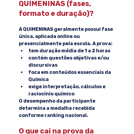
QUIMENINAS (fases, 
formato e duração)?
A QUIMENINAS geralmente possui 
fase 
única
, aplicada online ou 
presencialmente pela escola. A prova:
tem duração média de 1 a 2 horas
contém 
questões objetivas e/ou 
discursivas
foca em conteúdos essenciais da 
Química
exige interpretação, cálculos e 
raciocínio químico
O desempenho da participante 
determina a medalha recebida 
conforme ranking nacional.
O que cai na prova da 