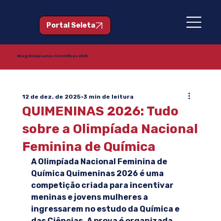
Portal Seleta
Blog Olimpíadas Científicas HUB
12 de dez. de 2025
3 min de leitura
QUIMENINAS 2026: Tudo
sobre a Olimpíada Nacional
Feminina de Química
A Olimpíada Nacional Feminina de 
Química Quimeninas 2026 é uma 
competição criada para incentivar 
meninas e jovens mulheres a 
ingressarem no estudo da Química e 
das Ciências. A prova é organizada 