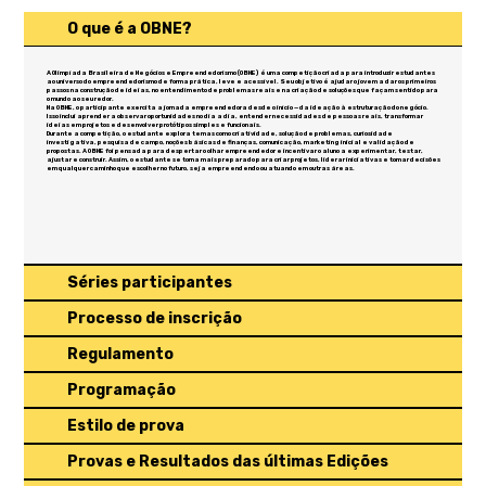
O que é a OBNE?
A Olimpíada Brasileira de Negócios e Empreendedorismo (OBNE) é uma competição criada para introduzir estudantes
ao universo do empreendedorismo de forma prática, leve e acessível. Seu objetivo é ajudar o jovem a dar os primeiros
passos na construção de ideias, no entendimento de problemas reais e na criação de soluções que façam sentido para
o mundo ao seu redor.
Na OBNE, o participante exercita a jornada empreendedora desde o início — da ideação à estruturação do negócio.
Isso inclui aprender a observar oportunidades no dia a dia, entender necessidades de pessoas reais, transformar
ideias em projetos e desenvolver protótipos simples e funcionais.
Durante a competição, o estudante explora temas como criatividade, solução de problemas, curiosidade
investigativa, pesquisa de campo, noções básicas de finanças, comunicação, marketing inicial e validação de
propostas. A OBNE foi pensada para despertar o olhar empreendedor e incentivar o aluno a experimentar, testar,
ajustar e construir. Assim, o estudante se torna mais preparado para criar projetos, liderar iniciativas e tomar decisões
em qualquer caminho que escolher no futuro, seja empreendendo ou atuando em outras áreas.
Séries participantes
Processo de inscrição
Regulamento
Programação
Estilo de prova
Provas e Resultados das últimas Edições