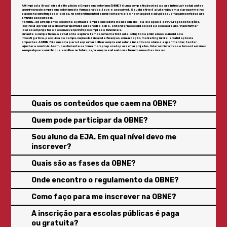
A Olimpíada Brasileira de Negócios e Empreendedorismo (OBNE) é uma competição criada para introduzir estudantes
ao universo do empreendedorismo de forma prática, leve e acessível. Seu objetivo é ajudar o jovem a dar os primeiros
passos na construção de ideias, no entendimento de problemas reais e na criação de soluções que façam sentido para
o mundo ao seu redor.
Na OBNE, o participante exercita a jornada empreendedora desde o início — da ideação à estruturação do negócio.
Isso inclui aprender a observar oportunidades no dia a dia, entender necessidades de pessoas reais, transformar
ideias em projetos e desenvolver protótipos simples e funcionais.
Durante a competição, o estudante explora temas como criatividade, solução de problemas, curiosidade
investigativa, pesquisa de campo, noções básicas de finanças, comunicação, marketing inicial e validação de
propostas. A OBNE foi pensada para despertar o olhar empreendedor e incentivar o aluno a experimentar, testar,
ajustar e construir. Assim, o estudante se torna mais preparado para criar projetos, liderar iniciativas e tomar decisões
em qualquer caminho que escolher no futuro, seja empreendendo ou atuando em outras áreas.
Quais os conteúdos que caem na OBNE?
Quem pode participar da OBNE?
Sou aluno da EJA. Em qual nível devo me
inscrever?
Quais são as fases da OBNE?
Onde encontro o regulamento da OBNE?
Como faço para me inscrever na OBNE?
A inscrição para escolas públicas é paga
ou gratuita?