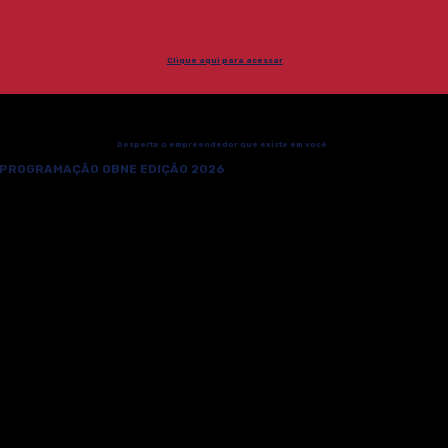
Clique aqui para acessar
Desperte o empreendedor que existe em você
PROGRAMAÇÃO OBNE EDIÇÃO 2026