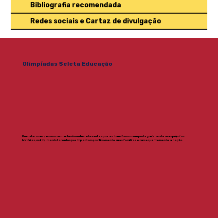
Bibliografia recomendada
Redes sociais e Cartaz de divulgação
Olimpíadas Seleta Educação
Empoderamos pessoas com conhecimentos relevantes que as transformam em protagonistas de suas próprias
histórias, multiplicando talentos que impactam positivamente suas famílias e consequentemente a nação.​