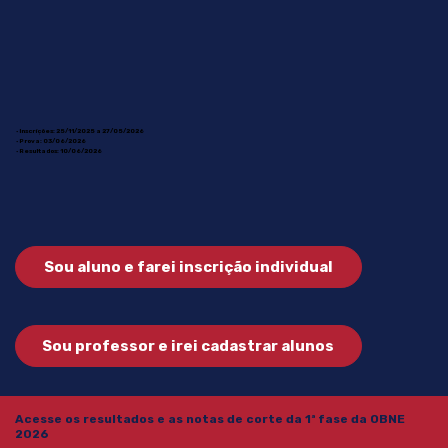
• Inscrições: 25/11/2025 a 27/05/2026
• Prova: 03/06/2026
• Resultados: 10/06/2026
Sou aluno e farei inscrição individual
Sou professor e irei cadastrar alunos
Acesse os resultados e as notas de corte da 1ª fase da OBNE
2026