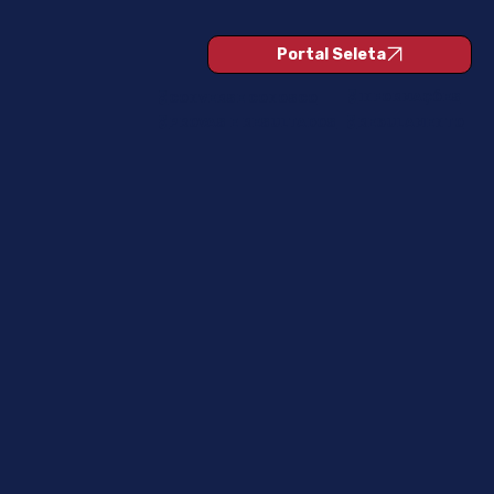
Portal Seleta
🎖️
INFORMAÇÕES
🎖️
CONVERSE CONOSCO
🎖️
PROVAS E RESULTADOS
🎖️
REGULAMENTO