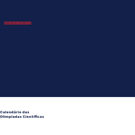
#SEU BLOG OLÍMPICO
Canal de informações atualizadas em tempo real sobre as Olimpíadas Científicas
Brasileiras e Internacionais
Calendário das
Olimpíadas Científicas