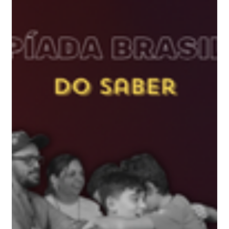
7 de abr.
3 min de leitura
OBBIOTEC 2026: Tudo sobre a
Olimpíada Brasileira de
Biotecnologia
Tudo sobre a OBBIOTEC 2026: inscrição, fases,
conteúdos, calendário e premiação. Guia completo da
Olimpíada Brasileira de Biotecnologia.