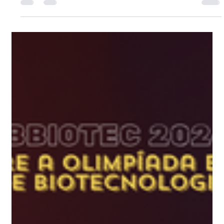
8 de abr.
2 min de leitura
Economics Olympiad 2026: Tudo
sobre o EO Global Challenge
Tudo sobre a Economics Olympiad 2026: datas,
inscrição, fases, conteúdos e premiação. Guia
completo do EO Global Challenge.