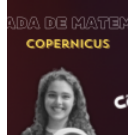
17 de fev.
3 min de leitura
SIAT 2025: Tudo sobre o Singapore
International Art Tournament
Tudo sobre o SIAT 2025: quem pode participar,
categorias, inscrição, avaliação e premiação. Guia
completo do torneio internacional de arte.