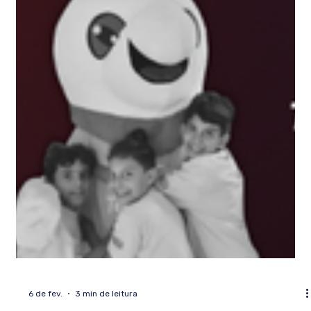
11 de fev.
3 min de leitura
CMO 2026: Tudo sobre a Copernicus
Mathematics Olympiad
Tudo sobre a CMO 2026: quem pode participar, prova,
conteúdos, inscrição e premiação. Guia completo da
Copernicus Mathematics Olympiad.