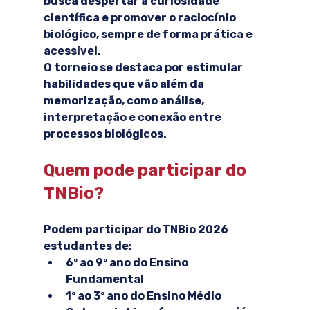
busca despertar a curiosidade 
científica e promover o raciocínio 
biológico, sempre de forma prática e 
acessível.
O torneio se destaca por estimular 
habilidades que vão além da 
memorização, como análise, 
interpretação e conexão entre 
processos biológicos.
Quem pode participar do 
TNBio?
Podem participar do TNBio 2026 
estudantes de:
6º ao 9º ano do Ensino 
Fundamental
1º ao 3º ano do Ensino Médio