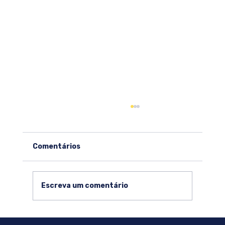
Comentários
Escreva um comentário
OBGP 2026.1: Tudo sobre a Olimpíada