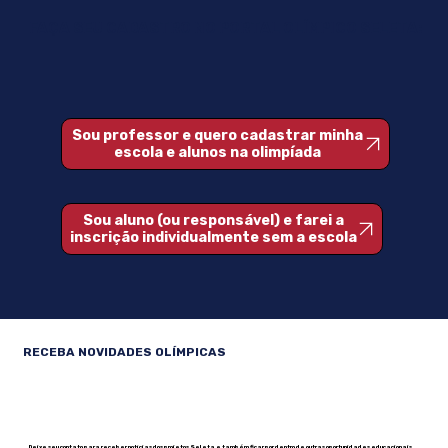
Brasileira de Geopolítica
FAÇA SEU CADASTRO NO PORTAL OLÍMPICO SELETA:
Sou professor e quero cadastrar minha
escola e alunos na olimpíada
Sou aluno (ou responsável) e farei a
inscrição individualmente sem a escola
RECEBA NOVIDADES OLÍMPICAS
Deixe seu contato para receber notícias dos projetos Seleta e também ficar por dentro de outras oportunidades educacionais