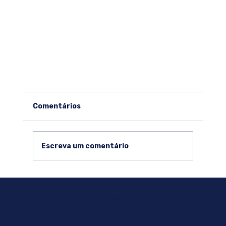
Comentários
Escreva um comentário
FAÇA SEU CADASTRO NO PORTAL OLÍMPICO SELETA:
OBLI 2026.1: Tudo sobre a Olimpíada