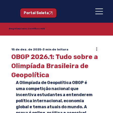
Portal Seleta
Blog Olimpíadas Científicas HUB
15 de dez. de 2025
3 min de leitura
OBGP 2026.1: Tudo sobre a
Olimpíada Brasileira de
Geopolítica
A Olimpíada de Geopolítica OBGP é 
uma competição nacional que 
incentiva estudantes a entenderem 
política internacional, economia 
global e temas atuais do mundo. A 
prova é online, prática e acessível 