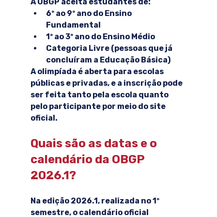
A OBGP aceita estudantes de:
6º ao 9º ano do Ensino 
Fundamental
1º ao 3º ano do Ensino Médio
Categoria Livre
 (pessoas que já 
concluíram a Educação Básica)
A olimpíada é aberta para escolas 
públicas e privadas, e a inscrição pode 
ser feita tanto pela escola quanto 
pelo participante por meio do site 
oficial.
Quais são as datas e o 
calendário da OBGP 
2026.1?
Na edição 
2026.1
, realizada no 
1º 
semestre
, o calendário oficial 