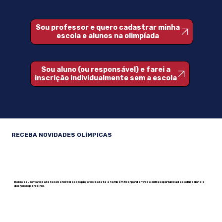
Brasileira de Língua Inglesa
Sou professor e quero cadastrar minha
escola e alunos na olimpíada
Sou aluno (ou responsável) e farei a
inscrição individualmente sem a escola
RECEBA NOVIDADES OLÍMPICAS
Deixe seu contato para receber notícias dos projetos Seleta e também ficar por dentro de outras oportunidades educacionais
dos nossos parceiros!